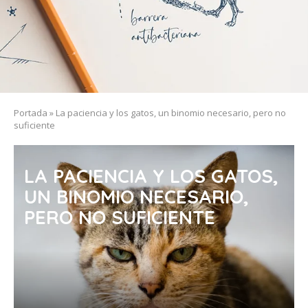
Portada
»
La paciencia y los gatos, un binomio necesario, pero no
suficiente
LA PACIENCIA Y LOS GATOS,
UN BINOMIO NECESARIO,
PERO NO SUFICIENTE