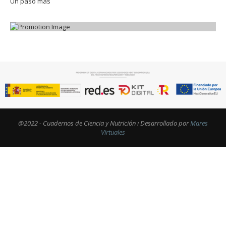
Un paso más
@2022 - Cuadernos de Ciencia y Nutrición ı Desarrollado por
Mares
Virtuales