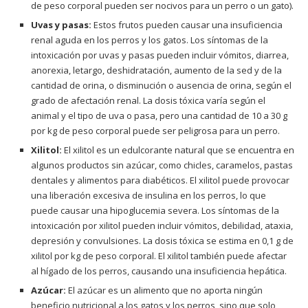
de peso corporal pueden ser nocivos para un perro o un gato).
Uvas y pasas:
Estos frutos pueden causar una insuficiencia
renal aguda en los perros y los gatos. Los síntomas de la
intoxicación por uvas y pasas pueden incluir vómitos, diarrea,
anorexia, letargo, deshidratación, aumento de la sed y de la
cantidad de orina, o disminución o ausencia de orina, según el
grado de afectación renal. La dosis tóxica varía según el
animal y el tipo de uva o pasa, pero una cantidad de 10 a 30 g
por kg de peso corporal puede ser peligrosa para un perro.
Xilitol:
El xilitol es un edulcorante natural que se encuentra en
algunos productos sin azúcar, como chicles, caramelos, pastas
dentales y alimentos para diabéticos. El xilitol puede provocar
una liberación excesiva de insulina en los perros, lo que
puede causar una hipoglucemia severa. Los síntomas de la
intoxicación por xilitol pueden incluir vómitos, debilidad, ataxia,
depresión y convulsiones. La dosis tóxica se estima en 0,1 g de
xilitol por kg de peso corporal. El xilitol también puede afectar
al hígado de los perros, causando una insuficiencia hepática.
Azúcar:
El azúcar es un alimento que no aporta ningún
beneficio nutricional a los gatos y los perros, sino que solo