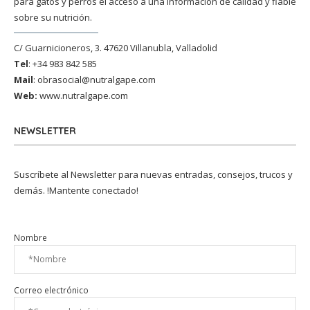
para gatos y perros el acceso a una información de calidad y fiable
sobre su nutrición.
C/ Guarnicioneros, 3. 47620 Villanubla, Valladolid
Tel
: +34 983 842 585
Mail
:
obrasocial@nutralgape.com
Web:
www.nutralgape.com
NEWSLETTER
Suscríbete al Newsletter para nuevas entradas, consejos, trucos y
demás. !Mantente conectado!
Nombre
Correo electrónico