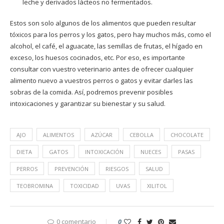
leche y derivados lácteos no fermentados.
Estos son solo algunos de los alimentos que pueden resultar
tóxicos para los perros y los gatos, pero hay muchos más, como el
alcohol, el café, el aguacate, las semillas de frutas, el hígado en
exceso, los huesos cocinados, etc. Por eso, es importante
consultar con vuestro veterinario antes de ofrecer cualquier
alimento nuevo a vuestros perros o gatos y evitar darles las
sobras de la comida. Así, podremos prevenir posibles
intoxicaciones y garantizar su bienestar y su salud.
AJO
ALIMENTOS
AZÚCAR
CEBOLLA
CHOCOLATE
DIETA
GATOS
INTOXICACIÓN
NUECES
PASAS
PERROS
PREVENCIÓN
RIESGOS
SALUD
TEOBROMINA
TOXICIDAD
UVAS
XILITOL
0 comentario
0