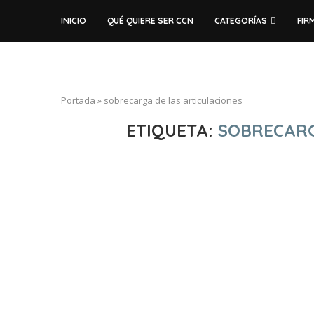
INICIO
QUÉ QUIERE SER CCN
CATEGORÍAS
FIR
Portada
»
sobrecarga de las articulaciones
ETIQUETA:
SOBRECARG