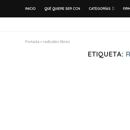
INICIO
QUÉ QUIERE SER CCN
CATEGORÍAS
FIR
Portada
»
radicales libres
ETIQUETA:
R