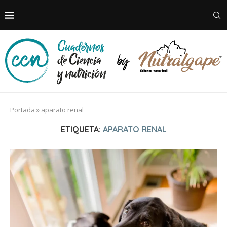
Portada
»
aparato renal
ETIQUETA:
APARATO RENAL