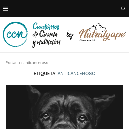
Portada
»
anticanceroso
ETIQUETA:
ANTICANCEROSO